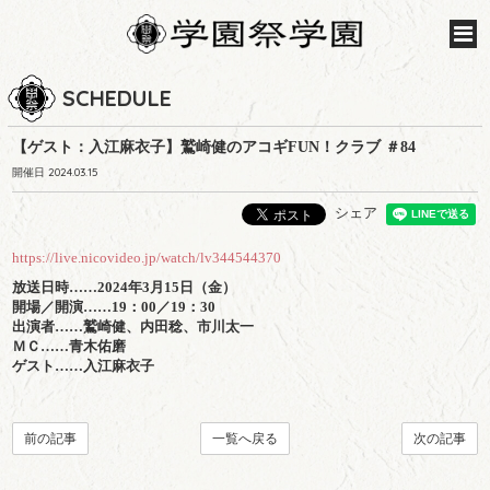
SCHEDULE
【ゲスト：入江麻衣子】鷲崎健のアコギFUN！クラブ ＃84
開催日 2024.03.15
シェア
https://live.nicovideo.jp/watch/lv344544370
放送日時……
2024年3月15日（金）
開場／開演……
19：00／19：30
出演者……
鷲崎健、内田稔、市川太一
ＭＣ……
青木佑磨
ゲスト……
入江麻衣子
前の記事
一覧へ戻る
次の記事