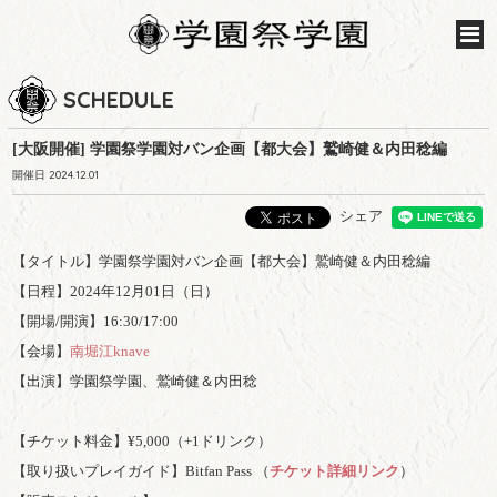
SCHEDULE
[大阪開催] 学園祭学園対バン企画【都大会】鷲崎健＆内田稔編
開催日 2024.12.01
シェア
【タイトル】学園祭学園対バン企画【都大会】鷲崎健＆内田稔編
【日程】2024年12月01日（日）
【開場/開演】16:30/17:00
【会場】
南堀江knave
【出演】学園祭学園、鷲崎健＆内田稔
【チケット料金】¥5,000（+1ドリンク）
【取り扱いプレイガイド】Bitfan Pass （
チケット詳細リンク
）