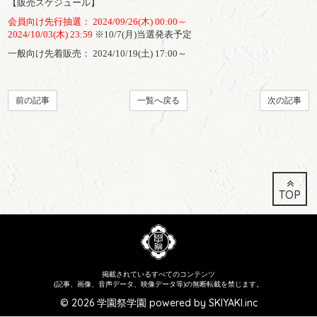
【販売スケジュール】
会員向け先行抽選： 2024/09/26(木) 00:00～
2024/10/03(木) 23:59
※10/7(月)当選発表予定
一般向け先着販売： 2024/10/19(土) 17:00～
前の記事
一覧へ戻る
次の記事
TOP
掲載されているすべてのコンテンツ
(記事、画像、音声データ、映像データ等)の無断転載を禁じます。
© 2026 学園祭学園 powered by
SKIYAKI.inc